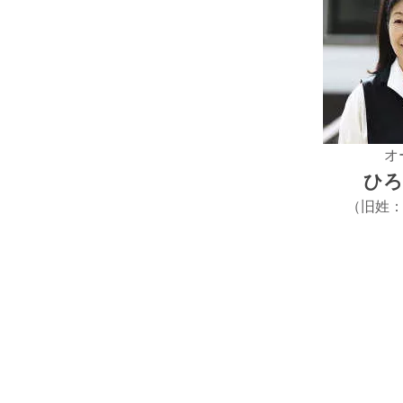
オ
ひろ
（旧姓：