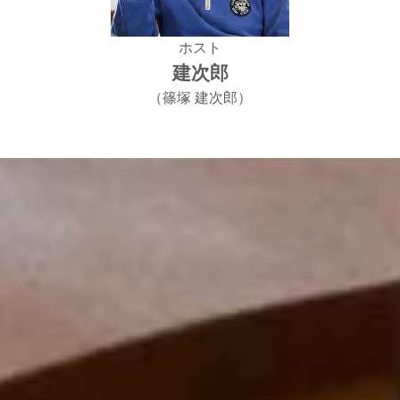
ホスト
建次郎
（篠塚 建次郎）