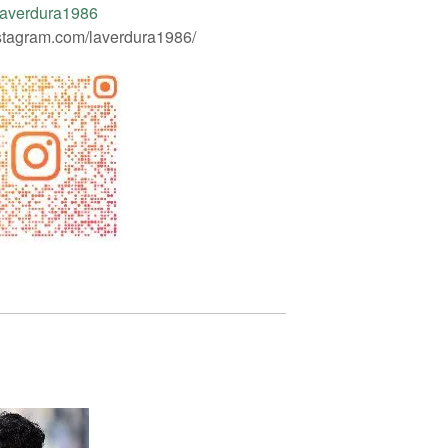
laverdura1986
nstagram.com/laverdura1986/