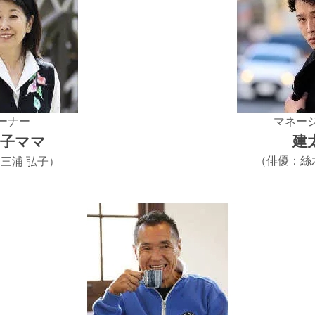
ーナー
マネー
建
子ママ
（俳優：絲
三浦 弘子）