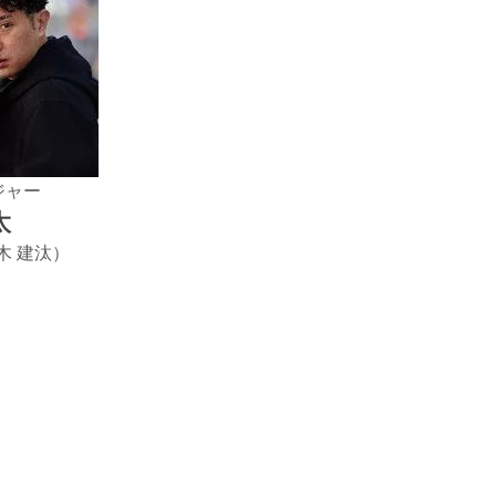
ジャー
太
木 建汰）