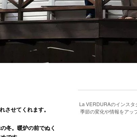
。
。
La VERDURAのイン
忘れさせてくれます。
季節の変化や情報をアッ
昧の冬。暖炉の前でぬく